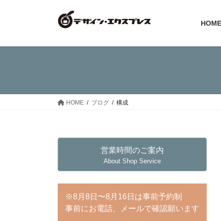
コ
ナ
ン
ビ
HOM
テ
ゲ
ン
ー
ツ
シ
へ
ョ
ス
ン
キ
に
ッ
移
HOME
ブログ
構成
プ
動
営業時間のご案内
About Shop Service
※8月8日〜8月16日は事前予約制
事前にお電話、メールで確認願います