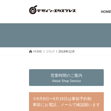
コ
ナ
ン
ビ
HOM
テ
ゲ
ン
ー
ツ
シ
へ
ョ
ス
ン
キ
に
ッ
移
HOME
ブログ
2018年12月
プ
動
営業時間のご案内
About Shop Service
※8月8日〜8月16日は事前予約制
事前にお電話、メールで確認願います