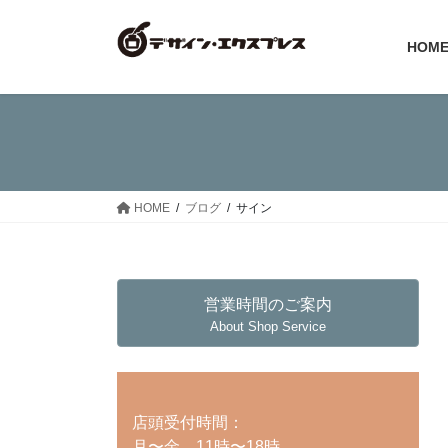
コ
ナ
ン
ビ
HOM
テ
ゲ
ン
ー
ツ
シ
へ
ョ
ス
ン
キ
に
ッ
移
HOME
ブログ
サイン
プ
動
営業時間のご案内
About Shop Service
店頭受付時間：
月〜金 11時〜18時